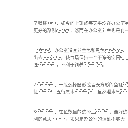
了赚钱，如今的上班族每天平均在办公室呆
更好的聚财，然而在办公室养鱼也是有
1、办公室适宜养金色和黑色
出去，使气场保持一个干净的空间
强，不利于饲养。
2、一般选择圆形或者长方形的鱼缸
缸，五行属木，虽然泄水气
3、在鱼数量的选择上，最好选
利的意思，如果是办公室的鱼缸不够大