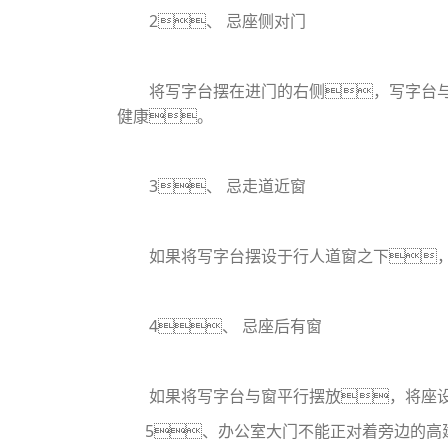
2、 忌座侧对门
将写字台摆在进门的右侧，写字台与门
健康。
3、 忌走道近窗
如果将写字台摆设于行人道窗之下，
4、 忌座后有窗
如果将写字台与窗平行摆放，将座设
5、办公室大门不能正对着旁边的高建