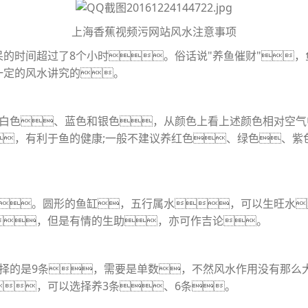
上海香蕉视频污网站风水注意事项
的时间超过了8个小时。俗话说"养鱼催财"，
一定的风水讲究的。
、白色、蓝色和银色，从颜色上看上述颜色相对空
，有利于鱼的健康;一般不建议养红色、绿色、紫
。圆形的鱼缸，五行属水，可以生旺水
，但是有情的生助，亦可作吉论。
择的是9条，需要是单数，不然风水作用没有那么大
，可以选择养3条、6条。