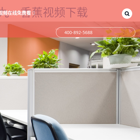
,九一香蕉视频下载
视频在线免费看
400-892-5688