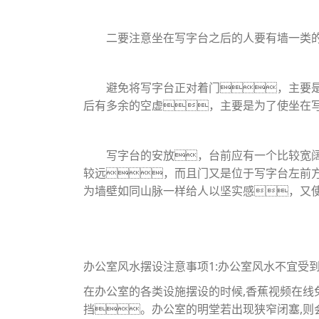
二要注意坐在写字台之后的人要有墙一类的
避免将写字台正对着门，主要是为
后有多余的空虚，主要是为了使坐在
写字台的安放，台前应有一个比较宽阔的
较远，而且门又是位于写字台左前
为墙壁如同山脉一样给人以坚实感，又
办公室风水摆设注意事项1:办公室风水不宜受
在办公室的各类设施摆设的时候,香蕉视频在线
挡。办公室的明堂若出现狭窄闭塞,则会