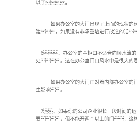
以了。
如果办公室的大门出现了上面的现状的话
建，如果没有非承重墙进行改造的话
6、办公室的金柜口不适合向顺水流的
处。这在办公室门口风水中是很大的
如果办公室的大门正对着内部办公室的门
生影响。
7、如果你的公司企业很长一段时间的运
要，但不能开两个以上的门，这