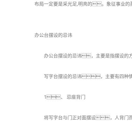
布局一定要是采光足,明亮的。象征事业的
办公台摆设的忌讳
办公台摆设的忌讳，主要是指摆设的方
写字台摆设的忌讳，主要有四种情
1、 忌座背门
将写字台与门正对面摆设，人背门而